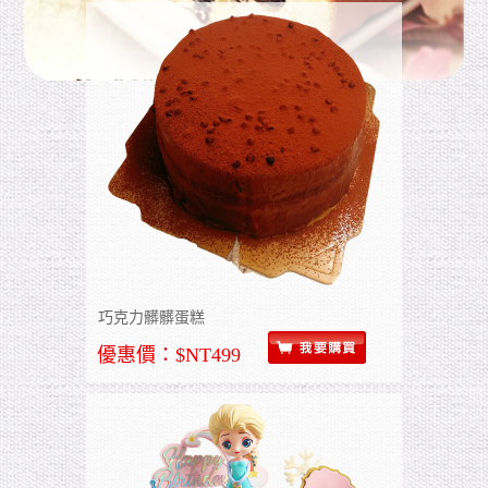
巧克力髒髒蛋糕
優惠價：$NT499