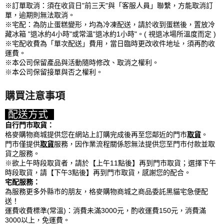
※訂單取消：須在收貨日"前三天"與「客服人員」聯繫，方能取消訂
單，逾期則無法取消。
※宅配：為防止蛋糕變形，均為冷凍配送，請於收到蛋糕後，置放冷
藏冰箱 "退冰約4小時"或常溫"退冰約1小時"。( 視退冰場所溫度而定 )
※宅配收費為「單次配送」費用，當日臨時更改收件地址，須再酌收
運費。
※本公司保留產品與活動隨時修改、取消之權利。
※本公司保留接單與否之權利。
購買注意事項
配送方式
自行門市取貨：
格麥購物商城提供您在網站上訂購完成後再至您鄰近的門市
取貨
。
門市僅提供
取貨
服務，因作業流程關係恕無法提供您至門市付款並取
貨之服務。
※欲上午時段取貨者，請於【上午11點後】再到門市取貨；選擇下午
時段取貨，請【下午3點後】再到門市取貨，感謝您的配合。
宅配服務：
為服務更多外縣市的朋友，格麥購物商城之商品委託黑貓宅急便配
送！
運費收費標準(常溫)：消費未滿3000元，酌收運費150元，消費滿
3000以上，免運費。