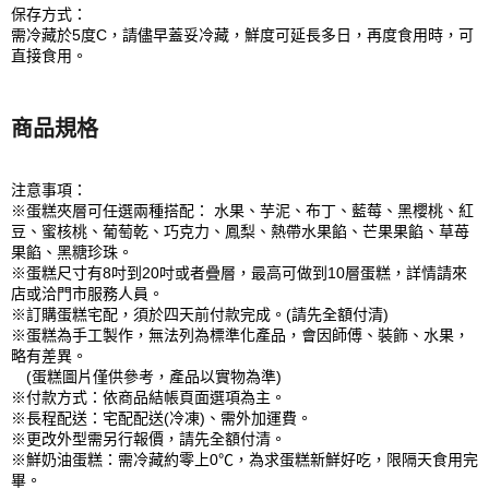
保存方式：
需冷藏於5度C，請儘早蓋妥冷藏，鮮度可延長多日，再度食用時，可
直接食用。
商品規格
注意事項：
※蛋糕夾層可任選兩種搭配： 水果、芋泥、布丁、藍莓、黑櫻桃、紅
豆、蜜核桃、葡萄乾、巧克力、鳳梨、熱帶水果餡、芒果果餡、草苺
果餡、黑糖珍珠。
※蛋糕尺寸有8吋到20吋或者疊層，最高可做到10層蛋糕，詳情請來
店或洽門市服務人員。
※訂購蛋糕宅配，須於四天前付款完成。(請先全額付清)
※蛋糕為手工製作，無法列為標準化產品，會因師傅、裝飾、水果，
略有差異。
(蛋糕圖片僅供參考，產品以實物為準)
※付款方式：依商品結帳頁面選項為主。
※長程配送：宅配配送(冷凍)、需外加運費。
※更改外型需另行報價，請先全額付清。
※鮮奶油蛋糕：需冷藏約零上0℃，為求蛋糕新鮮好吃，限隔天食用完
畢。