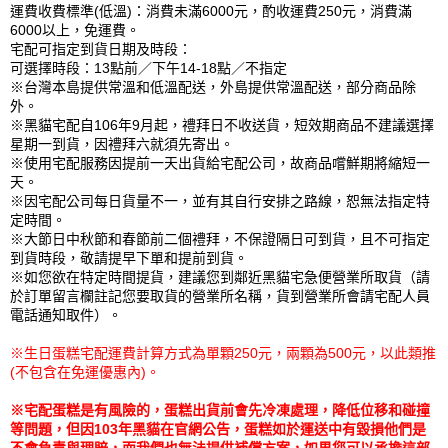
運費收費標準(低溫)：消費未滿6000元，酌收運費250元，消費滿
6000以上，免運費。
宅配可指定到貨日期及時段：
可選擇時段：13點前／下午14-18點／不指定
※台灣本島提供常溫和低溫配送，外島提供常溫配送，部分商品除
外。
※黑貓宅配自106年9月起，禮拜日不收送貨，短效期商品不建議選擇
星期一到貨，因禮拜六就須先寄出。
※使用宅配服務因提前一天出貨給宅配公司，故商品嚐鮮期將縮短一
天。
※因宅配公司每日貨量不一，並有其自行安排之路線，恕無法指定特
定時間。
※大節日中秋節和春節前二個禮拜，不保證隔日可到貨，且不可指定
到貨時段，敬請提早下單和提前到貨。
※如您欲在特定時間提貨，建議您到鄰近黑貓宅急便營業所取貨（請
於訂單留言欄註記您要取貨的營業所名稱，貨到營業所會請宅配人員
電話通知取件）。
※生日蛋糕宅配運費計算方式為單顆250元，兩顆為500元，以此類推
(不包含在免運優惠內)。
※宅配蛋糕是有風險的，蛋糕出貨前會先冷凍處理，降低位移和碰撞
等問題，但因103年黑貓在官網公告，蛋糕如於運送中有毀損他們是