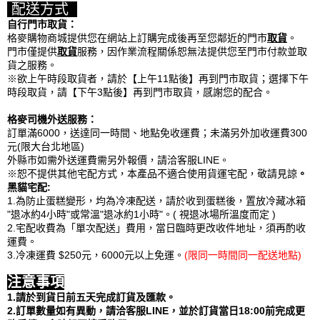
配送方式
自行門市取貨：
格麥購物商城提供您在網站上訂購完成後再至您鄰近的門市
取貨
。
門市僅提供
取貨
服務，因作業流程關係恕無法提供您至門市付款並取
貨之服務。
※欲上午時段取貨者，請於【上午11點後】再到門市取貨；選擇下午
時段取貨，請【下午3點後】再到門市取貨，感謝您的配合。
格麥司機外送服務：
訂單滿6000，送達同一時間、地點免收運費；未滿另外加收運費300
元(限大台北地區)
外縣市如需外送運費需另外報價，請洽客服LINE。
※恕不提供其他宅配方式，本產品不適合使用貨運宅配，敬請見諒
。
黑貓宅配:
1.為防止蛋糕變形，均為冷凍配送，請於收到蛋糕後，置放冷藏冰箱
"退冰約4小時"或常溫"退冰約1小時"。( 視退冰場所溫度而定 )
2.宅配收費為「單次配送」費用，當日臨時更改收件地址，須再酌收
運費。
3.冷凍運費 $250元，6000元以上免運。
(限同一時間同一配送地點)
注意事項
1.請於到貨日前五天完成訂貨及匯款。
2.訂單數量如有異動，請洽客服LINE，並於訂貨當日18:00前完成更