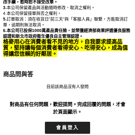
改手續，愈時恕不接受改單。
3.
本公司保留產品與活動隨時修改、取消之權利。
4.本公司保留接單與否之權利。
5.
訂單取消：須在收貨日"前三天"與「客服人員」聯繫，方能取消訂
單，逾期則無法取消。
6.本公司已投保1000萬產品責任險，並榮獲經濟部商業評選優良服務
認證和新北市政府衛生優良自主管理認證。
格麥用心在消費者看不見的地方，自我要求提高品
質，堅持讓每個消費者看得安心、吃得安心，成為值
得讓您信賴的好鄰居。
商品問與答
目前該商品沒有人發問
對商品有任何問題，歡迎提問。完成回覆的問題，才會
於頁面顯示。
會員登入