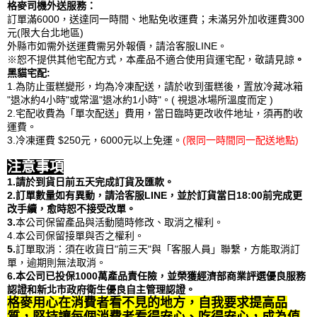
格麥司機外送服務：
訂單滿6000，送達同一時間、地點免收運費；未滿另外加收運費300
元(限大台北地區)
外縣市如需外送運費需另外報價，請洽客服LINE。
※恕不提供其他宅配方式，本產品不適合使用貨運宅配，敬請見諒
。
黑貓宅配:
1.為防止蛋糕變形，均為冷凍配送，請於收到蛋糕後，置放冷藏冰箱
"退冰約4小時"或常溫"退冰約1小時"。( 視退冰場所溫度而定 )
2.宅配收費為「單次配送」費用，當日臨時更改收件地址，須再酌收
運費。
3.冷凍運費 $250元，6000元以上免運。
(限同一時間同一配送地點)
注意事項
1.請於到貨日前五天完成訂貨及匯款。
2.訂單數量如有異動，請洽客服LINE，並於訂貨當日18:00前完成更
改手續，愈時恕不接受改單。
3.
本公司保留產品與活動隨時修改、取消之權利。
4.本公司保留接單與否之權利。
5.
訂單取消：須在收貨日"前三天"與「客服人員」聯繫，方能取消訂
單，逾期則無法取消。
6.本公司已投保1000萬產品責任險，並榮獲經濟部商業評選優良服務
認證和新北市政府衛生優良自主管理認證。
格麥用心在消費者看不見的地方，自我要求提高品
質，堅持讓每個消費者看得安心、吃得安心，成為值