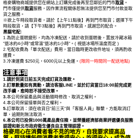
格麥購物商城提供您在網站上訂購完成後再至您鄰近的門市
取貨
。
門市僅提供
取貨
服務，因作業流程關係恕無法提供您至門市付款並取
貨之服務。
※欲上午時段取貨者，請於【上午11點後】再到門市取貨；選擇下午
時段取貨，請【下午3點後】再到門市取貨，感謝您的配合。
黑貓宅配:
1.為防止蛋糕變形，均為冷凍配送，請於收到蛋糕後，置放冷藏冰箱
"退冰約4小時"或常溫"退冰約1小時"。( 視退冰場所溫度而定 )
2.宅配收費為「單次配送」費用，當日臨時更改收件地址，須再酌收
運費。
3.冷凍運費 $250元，6000元以上免運。
(限同一時間同一配送地點)
注意事項
1.請於到貨日前五天完成訂貨及匯款。
2.訂單數量如有異動，請洽客服LINE，並於訂貨當日18:00前完成更
改手續，愈時恕不接受改單。
3.
本公司保留產品與活動隨時修改、取消之權利。
4.本公司保留接單與否之權利。
5.
訂單取消：須在收貨日"前三天"與「客服人員」聯繫，方能取消訂
單，逾期則無法取消。
6.本公司已投保1000萬產品責任險，並榮獲經濟部商業評選優良服務
認證和新北市政府衛生優良自主管理認證。
格麥用心在消費者看不見的地方，自我要求提高品
質，堅持讓每個消費者看得安心、吃得安心，成為值