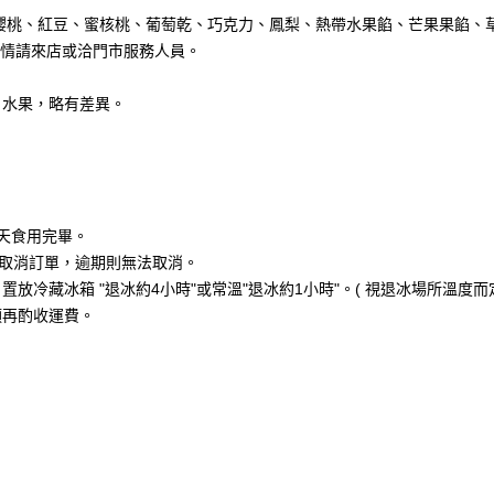
櫻桃、紅豆、蜜核桃、葡萄乾、巧克力、鳳梨、熱帶水果餡、芒果果餡、
詳情請來店或洽門市服務人員。
、水果，略有差異。
天食用完畢。
能取消訂單，逾期則無法取消。
冷藏冰箱 "退冰約4小時"或常溫"退冰約1小時"。( 視退冰場所溫度而定
須再酌收運費。