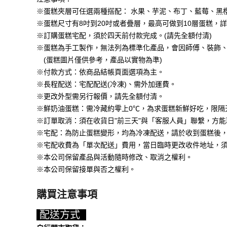
※蛋糕夾層可任選兩種搭配： 水果、芋泥、布丁、藍莓、黑
※蛋糕尺寸有8吋到20吋或者疊層，最高可做到10層蛋糕，
※訂購蛋糕宅配，須於四天前付款完成。(請先全額付清)
※蛋糕為手工製作，無法列為標準化產品，會因師傅、裝飾
(蛋糕圖片僅供參考，產品以實物為準)
※付款方式：依商品結帳頁面選項為主。
※長程配送：宅配配送(冷凍)、需外加運費。
※更改外型需另行報價，請先全額付清。
※鮮奶油蛋糕：需冷藏約零上0℃，為求蛋糕新鮮好吃，限隔
※訂單取消：須在收貨日"前三天"與「客服人員」聯繫，方
※宅配：為防止蛋糕變形，均為冷凍配送，請於收到蛋糕後，置放
※宅配收費為「單次配送」費用，當日臨時更改收件地址，
※本公司保留產品與活動隨時修改、取消之權利。
※本公司保留接單與否之權利。
購買注意事項
配送方式