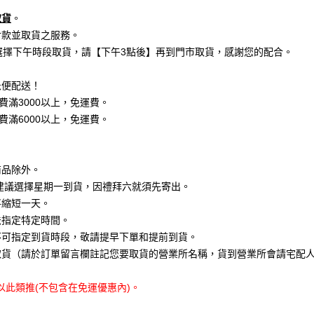
取貨
。
付款並取貨之服務。
選擇下午時段取貨，請【下午3點後】再到門市取貨，感謝您的配合。
急便配送！
費滿3000以上，免運費。
費滿6000以上，免運費。
商品除外。
不建議選擇星期一到貨，因禮拜六就須先寄出。
將縮短一天。
法指定特定時間。
不可指定到貨時段，敬請提早下單和提前到貨。
取貨（請於訂單留言欄註記您要取貨的營業所名稱，貨到營業所會請宅配
以此類推(不包含在免運優惠內)。