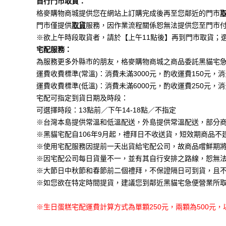
自行門市取貨：
格麥購物商城提供您在網站上訂購完成後再至您鄰近的門市
門市僅提供
取貨
服務，因作業流程關係恕無法提供您至門市
※欲上午時段取貨者，請於【上午11點後】再到門市取貨；
宅配服務：
為服務更多外縣市的朋友，格麥購物商城之商品委託黑貓宅
運費收費標準(常溫)：消費未滿3000元，酌收運費150元，消
運費收費標準(低溫)：消費未滿6000元，酌收運費250元，消
宅配可指定到貨日期及時段：
可選擇時段：13點前／下午14-18點／不指定
※台灣本島提供常溫和低溫配送，外島提供常溫配送，部分
※黑貓宅配自106年9月起，禮拜日不收送貨，短效期商品
※使用宅配服務因提前一天出貨給宅配公司，故商品嚐鮮期
※因宅配公司每日貨量不一，並有其自行安排之路線，恕無
※大節日中秋節和春節前二個禮拜，不保證隔日可到貨，且
※如您欲在特定時間提貨，建議您到鄰近黑貓宅急便營業所
※生日蛋糕宅配運費計算方式為單顆250元，兩顆為500元，