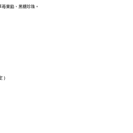
草苺果餡、黑糖珍珠。
 )