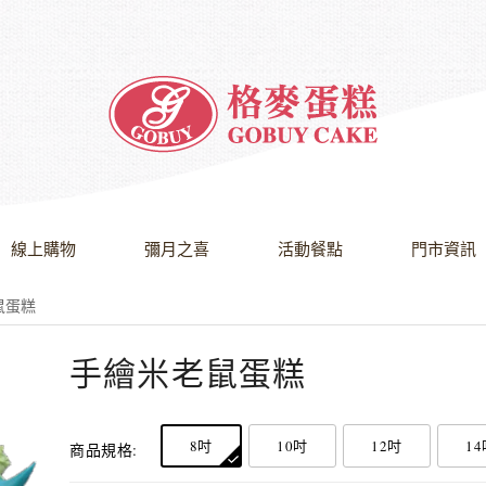
線上購物
彌月之喜
活動餐點
門市資訊
鼠蛋糕
手繪米老鼠蛋糕
8吋
10吋
12吋
14
商品規格: